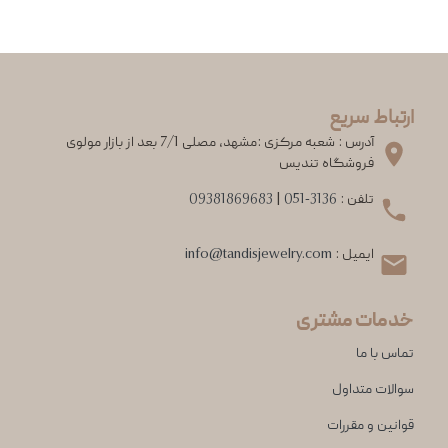
ارتباط سریع
آدرس : شعبه مرکزی :مشهد، مصلی 7/1 بعد از بازار مولوی
فروشگاه تندیس
تلفن :
051-3136
|
09381869683
ایمیل :
info@tandisjewelry.com
خدمات مشتری
تماس با ما
سوالات متداول
قوانین و مقررات