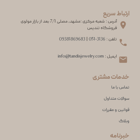
ارتباط سریع
آدرس : شعبه مرکزی :مشهد، مصلی 7/1 بعد از بازار مولوی
فروشگاه تندیس
تلفن :
051-3136
|
09381869683
ایمیل :
info@tandisjewelry.com
خدمات مشتری
تماس با ما
سوالات متداول
قوانین و مقررات
وبلاگ
خبرنامه