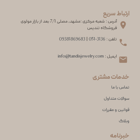
ارتباط سریع
آدرس : شعبه مرکزی :مشهد، مصلی 7/1 بعد از بازار مولوی
فروشگاه تندیس
تلفن :
051-3136
|
09381869683
ایمیل :
info@tandisjewelry.com
خدمات مشتری
تماس با ما
سوالات متداول
قوانین و مقررات
وبلاگ
خبرنامه