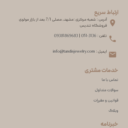
ارتباط سریع
آدرس : شعبه مرکزی :مشهد، مصلی 7/1 بعد از بازار مولوی
فروشگاه تندیس
تلفن :
051-3136
|
09381869683
ایمیل :
info@tandisjewelry.com
خدمات مشتری
تماس با ما
سوالات متداول
قوانین و مقررات
وبلاگ
خبرنامه