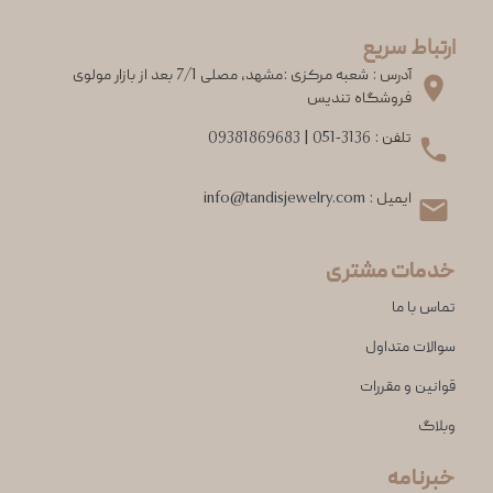
ارتباط سریع
آدرس : شعبه مرکزی :مشهد، مصلی 7/1 بعد از بازار مولوی
فروشگاه تندیس
تلفن :
051-3136
|
09381869683
ایمیل :
info@tandisjewelry.com
خدمات مشتری
تماس با ما
سوالات متداول
قوانین و مقررات
وبلاگ
خبرنامه