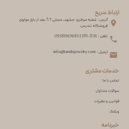
ارتباط سریع
آدرس : شعبه مرکزی :مشهد، مصلی 7/1 بعد از بازار مولوی
فروشگاه تندیس
تلفن :
051-3136
|
09381869683
ایمیل :
info@tandisjewelry.com
خدمات مشتری
تماس با ما
سوالات متداول
قوانین و مقررات
وبلاگ
خبرنامه