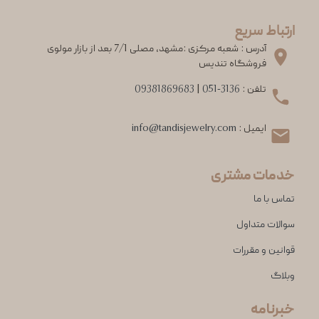
ارتباط سریع
آدرس : شعبه مرکزی :مشهد، مصلی 7/1 بعد از بازار مولوی
فروشگاه تندیس
تلفن :
051-3136
|
09381869683
ایمیل :
info@tandisjewelry.com
خدمات مشتری
تماس با ما
سوالات متداول
قوانین و مقررات
وبلاگ
خبرنامه