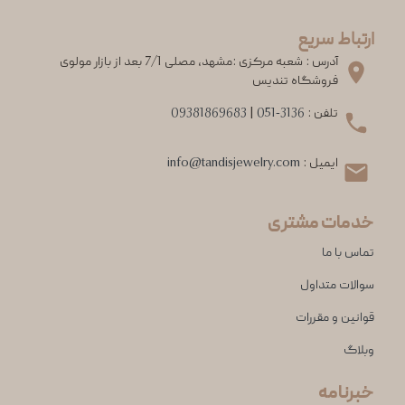
ارتباط سریع
آدرس : شعبه مرکزی :مشهد، مصلی 7/1 بعد از بازار مولوی
فروشگاه تندیس
تلفن :
051-3136
|
09381869683
ایمیل :
info@tandisjewelry.com
خدمات مشتری
تماس با ما
سوالات متداول
قوانین و مقررات
وبلاگ
خبرنامه