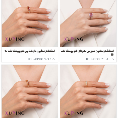
انگشتر نگین صورتی نقره ای شوپینگ کد
انگشتر نگین دار طلایی شوپینگ کد 17
13
کد: #113050800236
کد: #113050800197