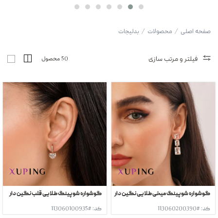
صفحه اصلی
/
محصولات
/
بدلیجات
فیلتر و مرتب سازی
50 محصول
گوشواره شوپینگ میخی طلایی نگین دار
گوشواره شوپینگ طلایی قلب نگین دار
کد: #113060200390
کد: #113060100935