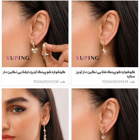
گوشواره شوپینگ طلایی نگین دار آویز
گوشواره شوپینگ آویزدارطلایی نگین دار
ستاره
کد: #113060100943
کد: #113060100931