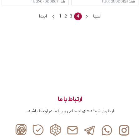
کد: #113050800019
کد: #113050700080
انتها
4
3
2
1
ابتدا
ارتباط با ما
از طریق شبکه های اجتماعی زیر با ما در ارتباط باشید.