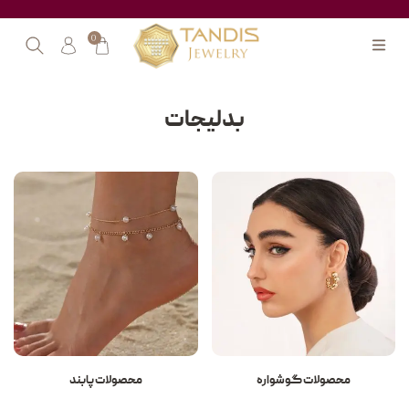
0
بدلیجات
محصولات پابند
محصولات النگو