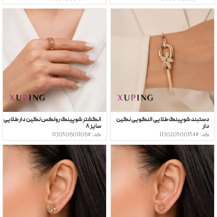
دستبند شوپینگ طلایی النگویی نگین
انگشتر شوپینگ رولکس نگین دار طلایی
دار
سایز ٨
کد: #113020500154
کد: #113050801108