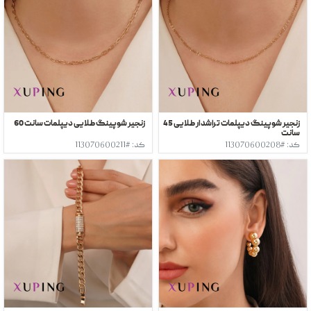
زنجیر شوپینگ دیپلمات تراشدار طلایی 45
زنجیر شوپینگ طلایی دیپلمات سانت 60
سانت
کد: #113070600208
کد: #113070600211