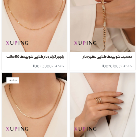
دستبند شوپینگ طلایی نگین دار
زنجیر تراش دار طلایی شوپینگ 50 سانت
کد: #113020100321
کد: #113071300025
جدید