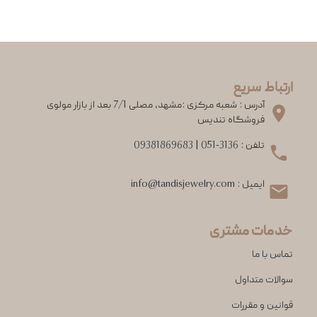
ارتباط سریع
آدرس : شعبه مرکزی :مشهد، مصلی 7/1 بعد از بازار مولوی
فروشگاه تندیس
تلفن :
051-3136
|
09381869683
ایمیل :
info@tandisjewelry.com
خدمات مشتری
تماس با ما
سوالات متداول
قوانین و مقررات