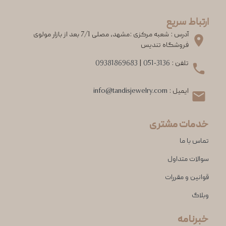
ارتباط سریع
آدرس : شعبه مرکزی :مشهد، مصلی 7/1 بعد از بازار مولوی
فروشگاه تندیس
تلفن :
051-3136
|
09381869683
ایمیل :
info@tandisjewelry.com
خدمات مشتری
تماس با ما
سوالات متداول
قوانین و مقررات
وبلاگ
خبرنامه