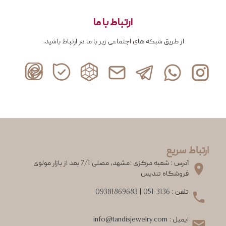
ارتباط با ما
از طریق شبکه های اجتماعی زیر با ما در ارتباط باشید.
ارتباط سریع
آدرس : شعبه مرکزی :مشهد، مصلی 7/1 بعد از بازار مولوی
فروشگاه تندیس
تلفن :
051-3136
|
09381869683
ایمیل :
info@tandisjewelry.com