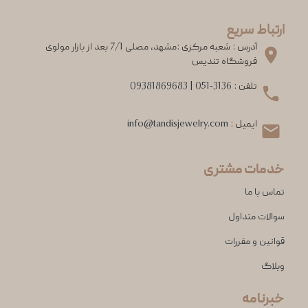
ارتباط سریع
آدرس : شعبه مرکزی :مشهد، مصلی 7/1 بعد از بازار مولوی
فروشگاه تندیس
تلفن :
051-3136
|
09381869683
ایمیل :
info@tandisjewelry.com
خدمات مشتری
تماس با ما
سوالات متداول
قوانین و مقررات
وبلاگ
خبرنامه