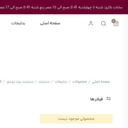
ساعات کاری: شنبه تا چهارشنبه 8:45 صبح الی 19 عصر پنچ شنبه 8:45 صبح الی 17 عصر
0
صفحه اصلی
بدلیجات
صفحه اصلی
/
محصولات
/
بدلیجات
/
دستبند
/
دستبند برند ترندی
/
ا
فیلتر ها
دسته
محصولی موجود نیست
بندی