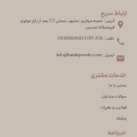
ارتباط سریع
آدرس : شعبه مرکزی :مشهد، مصلی 7/1 بعد از بازار مولوی
فروشگاه تندیس
تلفن :
051-3136
|
09381869683
ایمیل :
info@tandisjewelry.com
خدمات مشتری
تماس با ما
سوالات متداول
قوانین و مقررات
وبلاگ
خبرنامه