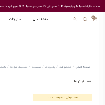
ساعات کاری: شنبه تا چهارشنبه 8:45 صبح الی 19 عصر پنچ شنبه 8:45 صبح الی 17 عصر
0
صفحه اصلی
بدلیجات
صفحه اصلی
/
محصولات
/
بدلیجات
/
دستبند
/
دستبند مردانه
/
بافت
فیلتر ها
دسته
محصولی موجود نیست
بندی