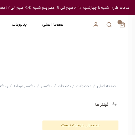
ساعات کاری: شنبه تا چهارشنبه 8:45 صبح الی 19 عصر پنچ شنبه 8:45 صبح الی 17 عصر
0
صفحه اصلی
بدلیجات
صفحه اصلی
/
محصولات
/
بدلیجات
/
انگشتر
/
انگشتر مردانه
/
رینگ
فیلتر ها
دسته
محصولی موجود نیست
بندی