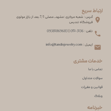
ارتباط سریع
آدرس : شعبه مرکزی :مشهد، مصلی 7/1 بعد از بازار مولوی
فروشگاه تندیس
تلفن :
051-3136
|
09381869683
ایمیل :
info@tandisjewelry.com
خدمات مشتری
تماس با ما
سوالات متداول
قوانین و مقررات
وبلاگ
خبرنامه