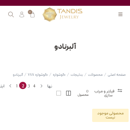
0
آلبرنادو
صفحه اصلی
/
محصولات
/
بدلیجات
/
گوشواره
/
گوشواره YSX
/
آلبرنادو
انتها
4
3
2
1
ابت
فیلتر و مرتب
0
محصول
سازی
محصولی موجود
نیست