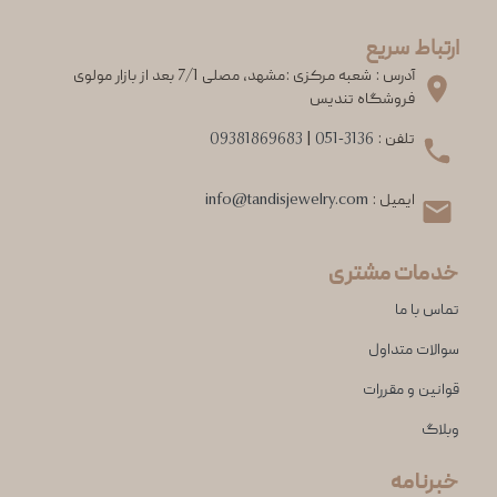
ارتباط سریع
آدرس : شعبه مرکزی :مشهد، مصلی 7/1 بعد از بازار مولوی
فروشگاه تندیس
تلفن :
051-3136
|
09381869683
ایمیل :
info@tandisjewelry.com
خدمات مشتری
تماس با ما
سوالات متداول
قوانین و مقررات
وبلاگ
خبرنامه