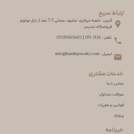
ارتباط سریع
آدرس : شعبه مرکزی :مشهد، مصلی 7/1 بعد از بازار مولوی
فروشگاه تندیس
تلفن :
051-3136
|
09381869683
ایمیل :
info@tandisjewelry.com
خدمات مشتری
تماس با ما
سوالات متداول
قوانین و مقررات
وبلاگ
خبرنامه