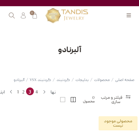
0
آلبرنادو
صفحه اصلی
/
محصولات
/
بدلیجات
/
گردنبند
/
گردنبند YSX
/
آلبرنادو
انتها
4
3
2
1
ابت
فیلتر و مرتب
0
محصول
سازی
محصولی موجود
نیست