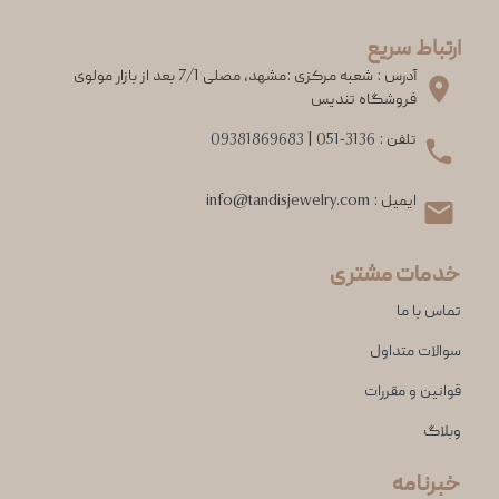
ارتباط سریع
آدرس : شعبه مرکزی :مشهد، مصلی 7/1 بعد از بازار مولوی
فروشگاه تندیس
تلفن :
051-3136
|
09381869683
ایمیل :
info@tandisjewelry.com
خدمات مشتری
تماس با ما
سوالات متداول
قوانین و مقررات
وبلاگ
خبرنامه