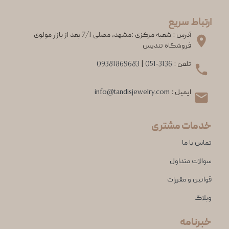
ارتباط سریع
آدرس : شعبه مرکزی :مشهد، مصلی 7/1 بعد از بازار مولوی
فروشگاه تندیس
تلفن :
051-3136
|
09381869683
ایمیل :
info@tandisjewelry.com
خدمات مشتری
تماس با ما
سوالات متداول
قوانین و مقررات
وبلاگ
خبرنامه