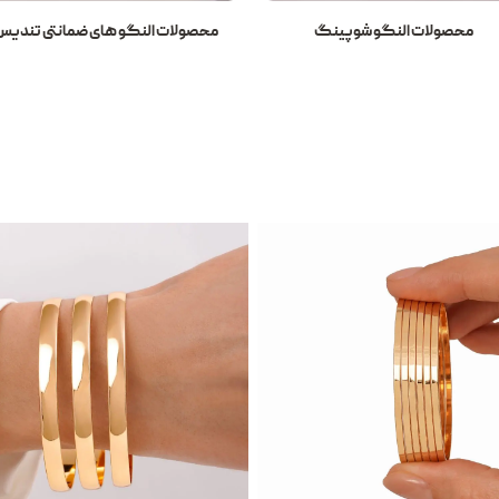
صولات النگو های ضمانتی تندیس
محصولات النگو استیل