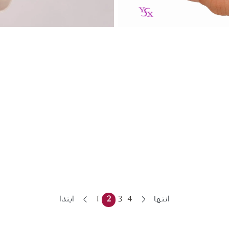
انتها
4
3
2
1
ابتدا