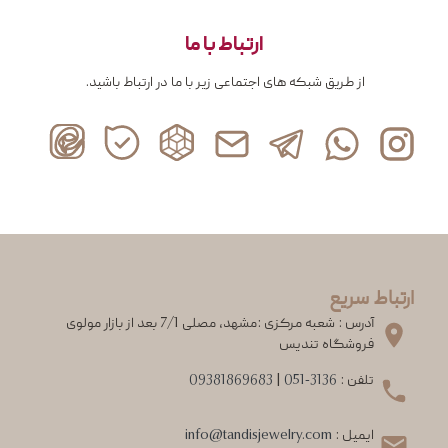
ارتباط با ما
از طریق شبکه های اجتماعی زیر با ما در ارتباط باشید.
ارتباط سریع
آدرس : شعبه مرکزی :مشهد، مصلی 7/1 بعد از بازار مولوی
فروشگاه تندیس
تلفن :
051-3136
|
09381869683
ایمیل :
info@tandisjewelry.com