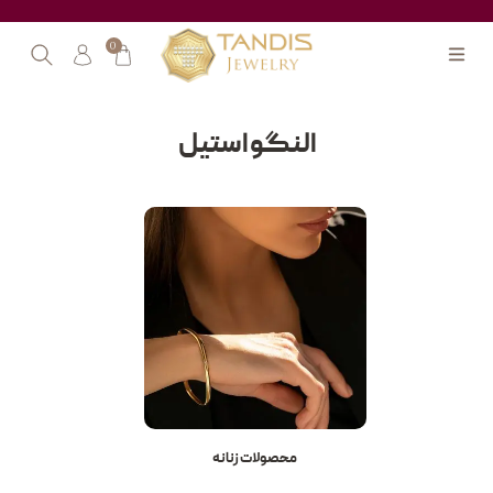
0
النگو استیل
محصولات زنانه