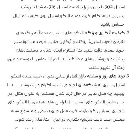
استیل 304 یا پایین‌تر را با قیمت استیل 316 به شما بفروشند؛
بنابراین در هنگام خرید عمده النگو استیل روی کیفیت متریال
حساس باشید.
کیفیت آبکاری و رنگ:
النگو های استیل معمولاً به رنگ‌ های
نقره‌ای (خود استیل)، رزگلد و آبکاری طلایی عرضه می‌شوند. در
خرید عمده، دقت کنید که آبکاری انجام شده با دستگاه‌های
پیشرفته و پوشش‌ های محافظ باشد تا در اثر تماس با پوست و عرق،
رنگ آن تغییر نکند.
ترند های روز و سلیقه بازار:
قبل از نهایی کردن خرید عمده النگو
استیل، سری به شبکه‌های اجتماعی اینستاگرام و پینترست بزنید تا
ببینید چه مدل‌ هایی در حال ترند شدن هستند. به عنوان مثال، در
حال حاضر النگو های ضخیم با طراحی‌ های هندسی یا النگو های
زنجیری بسیار پر طرفدارند. خرید مدل‌ های قدیمی و منسوخ شده
ممکن است باعث سرمایه‌ گذاری در انباری کالاهای راکد شود.