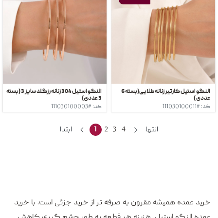
النگو استیل کارتیر زنانه طلایی(بسته 6
النگو استیل 304 زنانه رزگلد سایز 3 (بسته
عددی )
3 عددی)
کد: #111030100011
کد: #111030100003
انتها
4
3
2
1
ابتدا
خرید عمده همیشه مقرون به صرفه تر از خرید جزئی است. با خرید
عمده النگو استیل، هزینه هر قطعه به طور چشم گیری کاهش