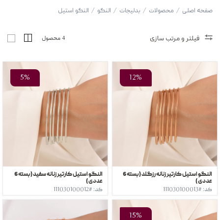
صفحه اصلی
/
محصولات
/
بدلیجات
/
النگو
/
النگو استیل
فیلتر و مرتب سازی
4 محصول
5%
12%
النگو استیل کارتیر زنانه رزگلد (بسته 6
النگو استیل کارتیر زنانه سفید (بسته 6
عددی )
عددی )
کد: #111030100013
کد: #111030100012
15%