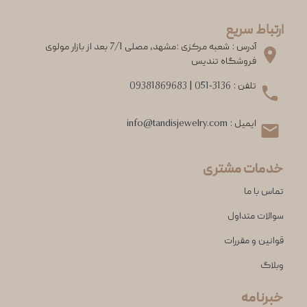
ارتباط سریع
آدرس : شعبه مرکزی :مشهد، مصلی 7/1 بعد از بازار مولوی
فروشگاه تندیس
تلفن :
051-3136
|
09381869683
ایمیل :
info@tandisjewelry.com
خدمات مشتری
تماس با ما
سوالات متداول
قوانین و مقررات
وبلاگ
خبرنامه