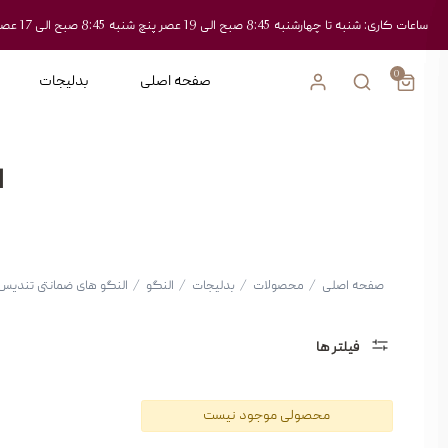
ساعات کاری: شنبه تا چهارشنبه 8:45 صبح الی 19 عصر پنچ شنبه 8:45 صبح الی 17 عصر
0
صفحه اصلی
بدلیجات
ا
صفحه اصلی
/
محصولات
/
بدلیجات
/
النگو
/
النگو های ضمانتی تندیس
فیلتر ها
دسته
محصولی موجود نیست
بندی