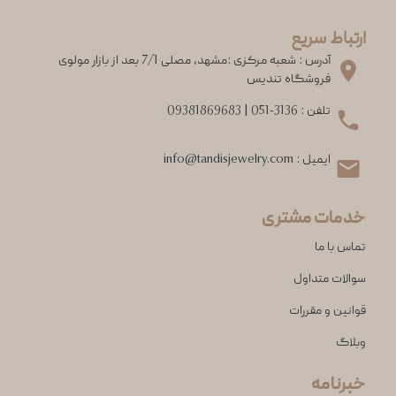
ارتباط سریع
آدرس : شعبه مرکزی :مشهد، مصلی 7/1 بعد از بازار مولوی
فروشگاه تندیس
تلفن :
051-3136
|
09381869683
ایمیل :
info@tandisjewelry.com
خدمات مشتری
تماس با ما
سوالات متداول
قوانین و مقررات
وبلاگ
خبرنامه