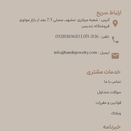
ارتباط سریع
آدرس : شعبه مرکزی :مشهد، مصلی 7/1 بعد از بازار مولوی
فروشگاه تندیس
تلفن :
051-3136
|
09381869683
ایمیل :
info@tandisjewelry.com
خدمات مشتری
تماس با ما
سوالات متداول
قوانین و مقررات
وبلاگ
خبرنامه