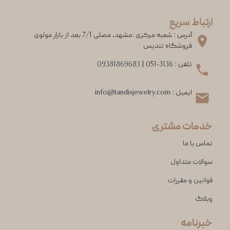
ارتباط سریع
آدرس : شعبه مرکزی :مشهد، مصلی 7/1 بعد از بازار مولوی
فروشگاه تندیس
تلفن :
051-3136
|
09381869683
ایمیل :
info@tandisjewelry.com
خدمات مشتری
تماس با ما
سوالات متداول
قوانین و مقررات
وبلاگ
خبرنامه