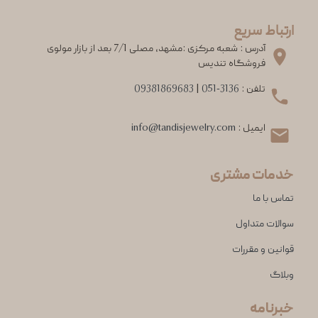
ارتباط سریع
آدرس : شعبه مرکزی :مشهد، مصلی 7/1 بعد از بازار مولوی
فروشگاه تندیس
تلفن :
051-3136
|
09381869683
ایمیل :
info@tandisjewelry.com
خدمات مشتری
تماس با ما
سوالات متداول
قوانین و مقررات
وبلاگ
خبرنامه