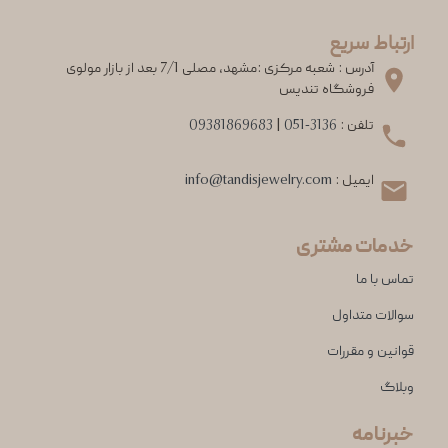
ارتباط سریع
آدرس : شعبه مرکزی :مشهد، مصلی 7/1 بعد از بازار مولوی
فروشگاه تندیس
تلفن :
051-3136
|
09381869683
ایمیل :
info@tandisjewelry.com
خدمات مشتری
تماس با ما
سوالات متداول
قوانین و مقررات
وبلاگ
خبرنامه