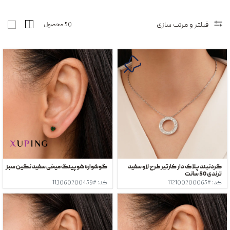
فیلتر و مرتب سازی
50 محصول
گردنبند پلاک دار کارتیر طرح لاو سفید
گوشواره شوپینگ میخی سفید نگین سبز
ترندی 50 سانت
کد: #112100200065
کد: #113060200459