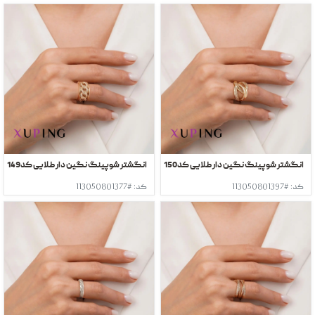
انگشتر شوپینگ نگین دار طلایی کد150
انگشتر شوپینگ نگین دار طلایی کد149
کد: #113050801397
کد: #113050801377