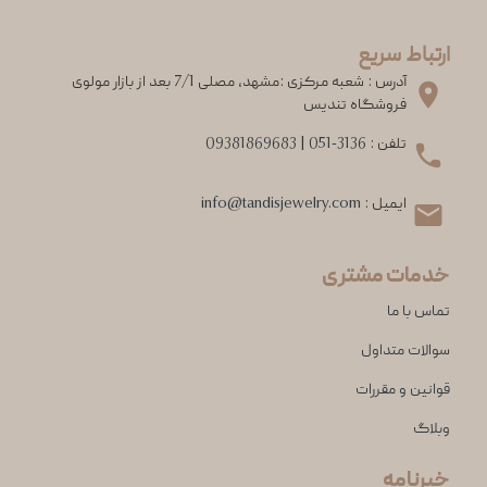
ارتباط سریع
آدرس : شعبه مرکزی :مشهد، مصلی 7/1 بعد از بازار مولوی
فروشگاه تندیس
تلفن :
051-3136
|
09381869683
ایمیل :
info@tandisjewelry.com
خدمات مشتری
تماس با ما
سوالات متداول
قوانین و مقررات
وبلاگ
خبرنامه