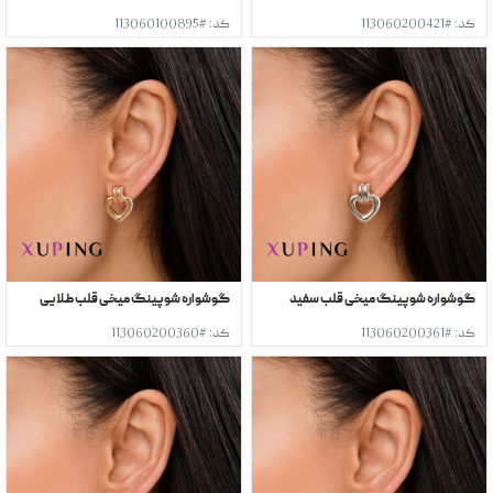
کد: #113060200421
کد: #113060100895
گوشواره شوپینگ میخی قلب سفید
گوشواره شوپینگ میخی قلب طلایی
کد: #113060200361
کد: #113060200360