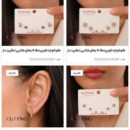
گوشواره شوپینگ 3جفتی طلایی نگین دار
گوشواره شوپینگ 3جفتی طلایی نگین دار
کد: #113060200428
کد: #113060200430
جدید
جدید