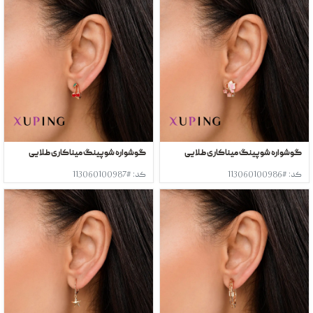
گوشواره شوپینگ میناکاری طلایی
گوشواره شوپینگ میناکاری طلایی
کد: #113060100986
کد: #113060100987