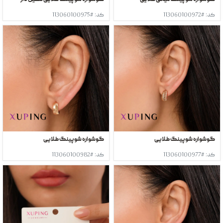
کد: #113060100972
کد: #113060100975
گوشواره شوپینگ طلایی
گوشواره شوپینگ طلایی
کد: #113060100977
کد: #113060100982