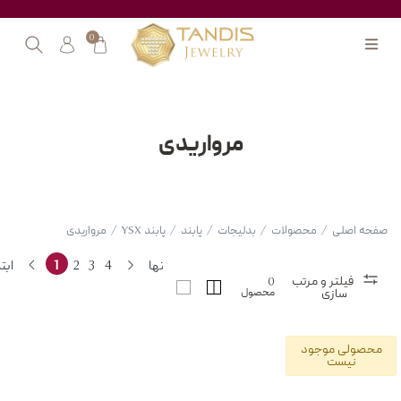
0
مرواریدی
صفحه اصلی
/
محصولات
/
بدلیجات
/
پابند
/
پابند YSX
/
مرواریدی
انتها
4
3
2
1
ابت
فیلتر و مرتب
0
محصول
سازی
محصولی موجود
نیست