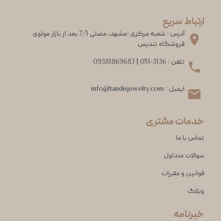
ارتباط سریع
آدرس : شعبه مرکزی :مشهد، مصلی 7/1 بعد از بازار مولوی
فروشگاه تندیس
تلفن :
051-3136
|
09381869683
ایمیل :
info@tandisjewelry.com
خدمات مشتری
تماس با ما
سوالات متداول
قوانین و مقررات
وبلاگ
خبرنامه