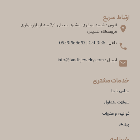
ارتباط سریع
آدرس : شعبه مرکزی :مشهد، مصلی 7/1 بعد از بازار مولوی
فروشگاه تندیس
تلفن :
051-3136
|
09381869683
ایمیل :
info@tandisjewelry.com
خدمات مشتری
تماس با ما
سوالات متداول
قوانین و مقررات
وبلاگ