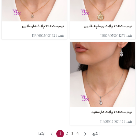
نیم ست YSX پلاک ورساچه طلایی
نیم ست YSX پلاک دار طلایی
کد: #118080500127
کد: #118080500142
نیم ست YSX پلاک دار سفید
کد: #118080500145
انتها
4
3
2
1
ابتدا