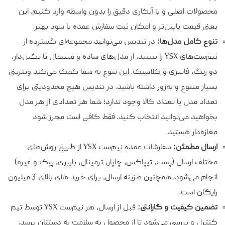
محصولات اصلی و با آبکاری دقیق را بدون واسطه وارد کنیم. این
یعنی قیمت پایین‌تر و امکان ثبت سفارش عمده با سود بهتر.
تنوع کامل مدل‌ها:
در تندیس می‌توانید مجموعه‌ای گسترده از
نیم‌ست‌های YSX را ببینید، از مدل‌های ساده و مینیمال تا نگین‌دار،
دو رنگ، فانتزی و کلاسیک. این تنوع به شما کمک می‌کند ویترینی
بسیار متنوع و به‌روز داشته باشید. در تندیس هیچ محدودیتی برای
تعداد مدل یا تعداد کالا وجود ندارد؛ شما هر تعدادی از هر مدل
بخواهید می‌توانید انتخاب کنید. فقط کافی است محرز شود
مغازه‌دار هستید.
ارسال مطمئن:
سفارشات عمده نیم‌ست YSX از طریق روش‌های
مختلف ارسال (پست، تیپاکس، چاپار، ترمینال، باربری، پیک و غیره)
انجام می‌شود. همچنین هزینه ارسال، برای خرید های بالای 3 میلیون
رایگان است.
تضمین کیفیت و گارانتی:
قبل از ارسال، هر نیم‌ست YSX توسط تیم
کنترل و بررسی می‌شود تا از محصول به سلامت به دستتان برسد.