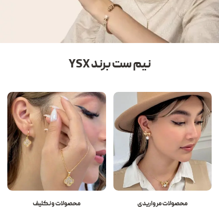
نیم ست برند YSX
محصولات مرواریدی
محصولات ونکلیف