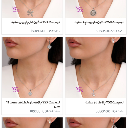
نیم ست YSX نگین دار ورساچه سفید
نیم ست YSX نگین دار پاپیون سفید
کد: #118080500225
کد: #118080500235
نیم ست YSX پلاک دار سفید
نیم ست YSX پلاک دار ونکلیف سفید 13
میل
کد: #118080500170
کد: #118080500174