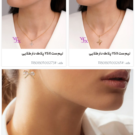
نیم ست YSX پلاک دار طلایی
نیم ست YSX پلاک دار طلایی
کد: #118080500265
کد: #118080500273