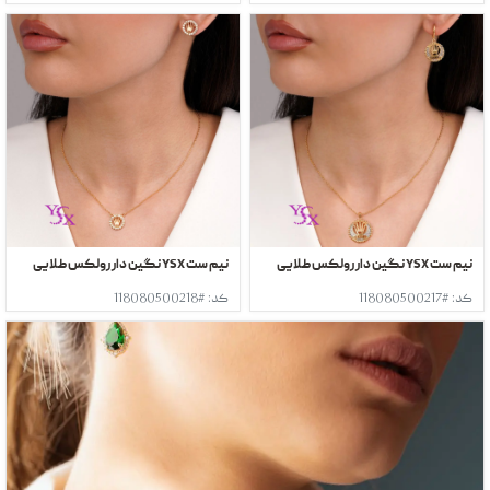
نیم ست YSX نگین دار رولکس طلایی
نیم ست YSX نگین دار رولکس طلایی
کد: #118080500217
کد: #118080500218