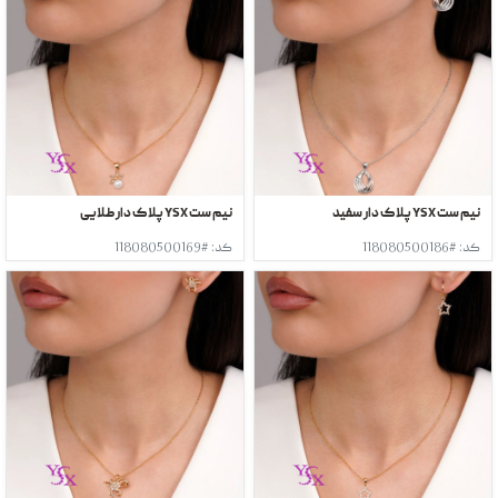
نیم ست YSX پلاک دار سفید
نیم ست YSX پلاک دار طلایی
کد: #118080500186
کد: #118080500169