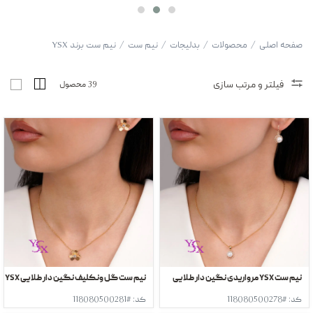
صفحه اصلی
/
محصولات
/
بدلیجات
/
نیم ست
/
نیم ست برند YSX
فیلتر و مرتب سازی
39 محصول
نیم ست YSX مرواریدی نگین دار طلایی
نیم ست گل ونکلیف نگین دار طلایی YSX
کد: #118080500278
کد: #118080500281