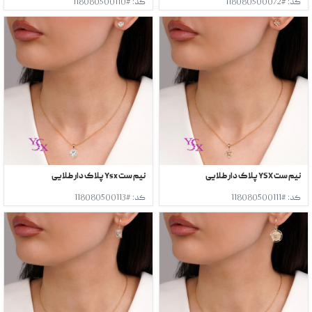
کد: #118080500072
کد: #118080500110
نیم ست YSX پلاک دار طلایی
نیم ست Ysx پلاک دار طلایی
کد: #118080500111
کد: #118080500113