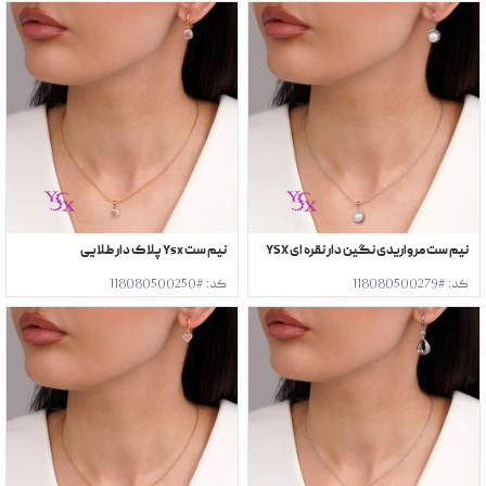
نیم ست مرواریدی نگین دار نقره ای YSX
نیم ست Ysx پلاک دار طلایی
کد: #118080500279
کد: #118080500250