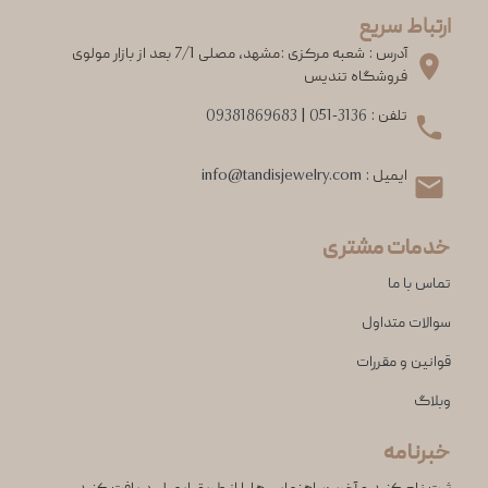
ارتباط سریع
آدرس : شعبه مرکزی :مشهد، مصلی 7/1 بعد از بازار مولوی
فروشگاه تندیس
تلفن :
051-3136
|
09381869683
ایمیل :
info@tandisjewelry.com
خدمات مشتری
تماس با ما
سوالات متداول
قوانین و مقررات
وبلاگ
خبرنامه