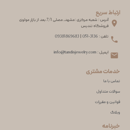
ارتباط سریع
آدرس : شعبه مرکزی :مشهد، مصلی 7/1 بعد از بازار مولوی
فروشگاه تندیس
تلفن :
051-3136
|
09381869683
ایمیل :
info@tandisjewelry.com
خدمات مشتری
تماس با ما
سوالات متداول
قوانین و مقررات
وبلاگ
خبرنامه