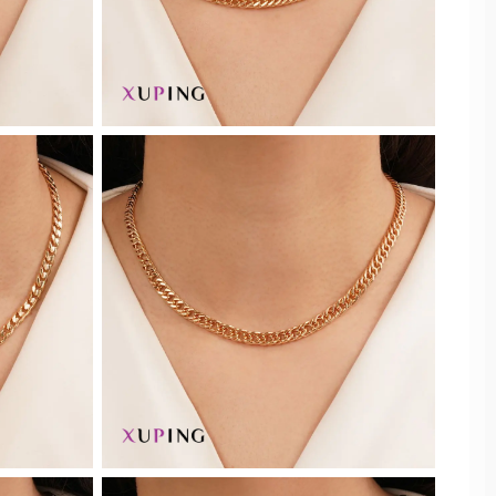
70
زغال سنگی
75
کرم
40
طوسی
نسکافه ای
سبز