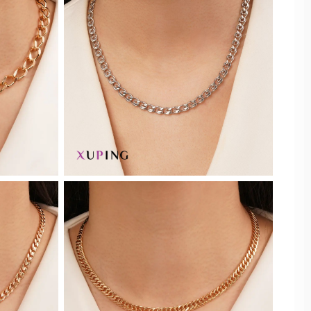
جنسیت
زنانه
رنگ
مردانه
طلایی
سانت
بچه گانه
نقره ای
مناسب همه
35
سفید
45
مشکی
50
رزگلد
55
دورنگ
60
سورمه ای
65
هولوگرامی