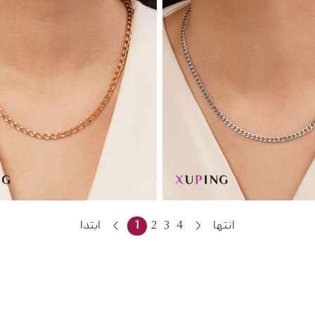
انتها
4
3
2
1
ابتدا