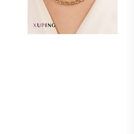
70
زغال سنگی
75
کرم
40
طوسی
نسکافه ای
سبز