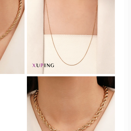
جنسیت
زنانه
رنگ
مردانه
طلایی
سانت
بچه گانه
نقره ای
مناسب همه
35
سفید
45
مشکی
50
رزگلد
55
دورنگ
60
سورمه ای
65
هولوگرامی