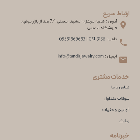
ارتباط سریع
آدرس : شعبه مرکزی :مشهد، مصلی 7/1 بعد از بازار مولوی
فروشگاه تندیس
تلفن :
051-3136
|
09381869683
ایمیل :
info@tandisjewelry.com
خدمات مشتری
تماس با ما
سوالات متداول
قوانین و مقررات
وبلاگ
خبرنامه