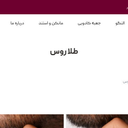
النگو
جعبه کادویی
مانکن و استند
درباره ما
طلا روس
وس