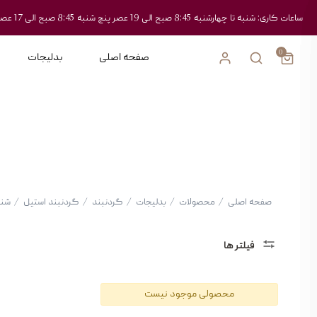
ساعات کاری: شنبه تا چهارشنبه 8:45 صبح الی 19 عصر پنچ شنبه 8:45 صبح الی 17 عصر
0
صفحه اصلی
بدلیجات
صفحه اصلی
/
محصولات
/
بدلیجات
/
گردنبند
/
گردنبند استیل
/
شن
فیلتر ها
دسته
محصولی موجود نیست
بندی