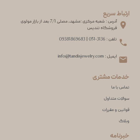
ارتباط سریع
آدرس : شعبه مرکزی :مشهد، مصلی 7/1 بعد از بازار مولوی
فروشگاه تندیس
تلفن :
051-3136
|
09381869683
ایمیل :
info@tandisjewelry.com
خدمات مشتری
تماس با ما
سوالات متداول
قوانین و مقررات
وبلاگ
خبرنامه