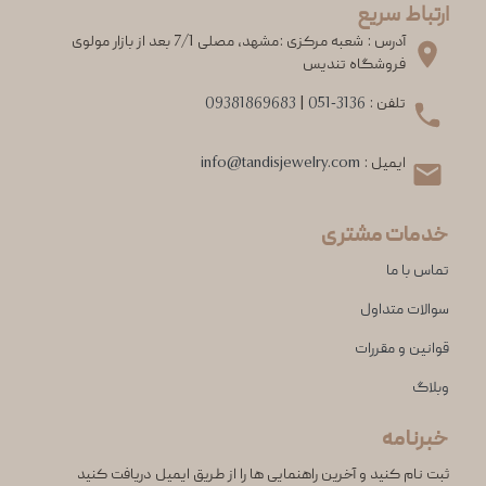
ارتباط سریع
آدرس : شعبه مرکزی :مشهد، مصلی 7/1 بعد از بازار مولوی
فروشگاه تندیس
تلفن :
051-3136
|
09381869683
ایمیل :
info@tandisjewelry.com
خدمات مشتری
تماس با ما
سوالات متداول
قوانین و مقررات
وبلاگ
خبرنامه
ثبت نام کنید و آخرین راهنمایی ها را از طریق ایمیل دریافت کنید