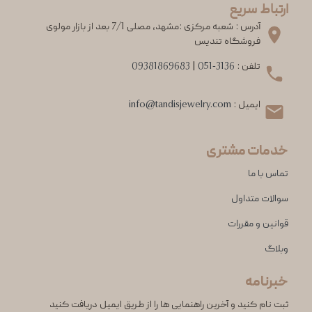
ارتباط سریع
آدرس : شعبه مرکزی :مشهد، مصلی 7/1 بعد از بازار مولوی
فروشگاه تندیس
تلفن :
051-3136
|
09381869683
ایمیل :
info@tandisjewelry.com
خدمات مشتری
تماس با ما
سوالات متداول
قوانین و مقررات
وبلاگ
خبرنامه
ثبت نام کنید و آخرین راهنمایی ها را از طریق ایمیل دریافت کنید