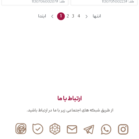
کد: #113070500223
کد: #113070600207
انتها
4
3
2
1
ابتدا
ارتباط با ما
از طریق شبکه های اجتماعی زیر با ما در ارتباط باشید.