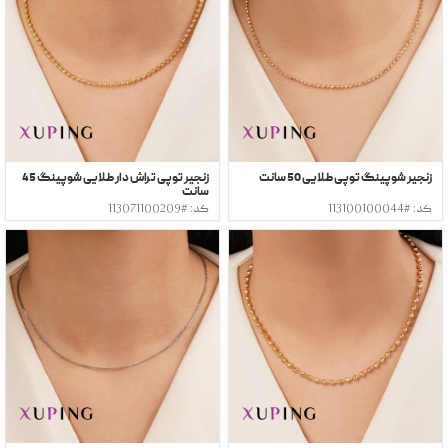
زنجیر شوپینگ توپی طلایی 50 سانت
زنجیر توپی تراش دار طلایی شوپینگ 45
سانت
کد: #113100100044
کد: #113071100209