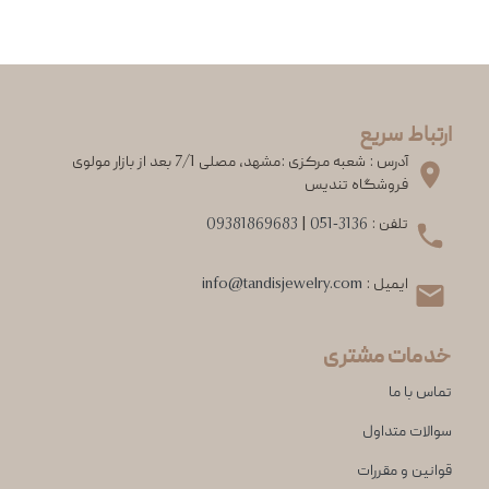
ارتباط سریع
آدرس : شعبه مرکزی :مشهد، مصلی 7/1 بعد از بازار مولوی
فروشگاه تندیس
تلفن :
051-3136
|
09381869683
ایمیل :
info@tandisjewelry.com
خدمات مشتری
تماس با ما
سوالات متداول
قوانین و مقررات