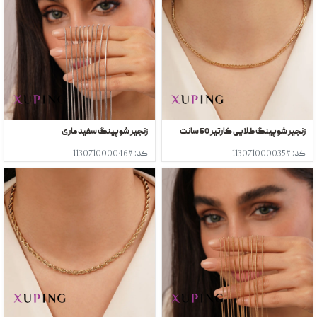
زنجیر شوپینگ طلایی کارتیر 50 سانت
زنجیر شوپینگ سفید ماری
کد: #113071000035
کد: #113071000046