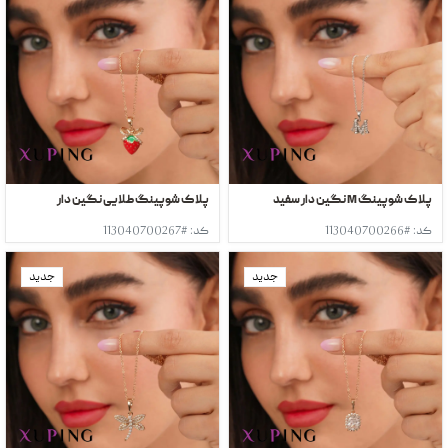
پلاک شوپینگ M نگین دار سفید
پلاک شوپینگ طلایی نگین دار
کد: #113040700266
کد: #113040700267
جدید
جدید