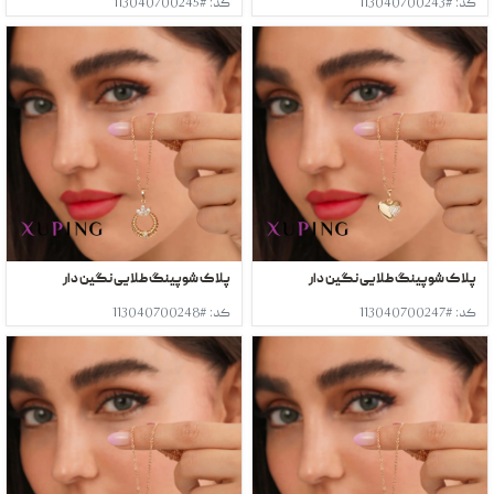
کد: #113040700243
کد: #113040700245
پلاک شوپینگ طلایی نگین دار
پلاک شوپینگ طلایی نگین دار
کد: #113040700247
کد: #113040700248