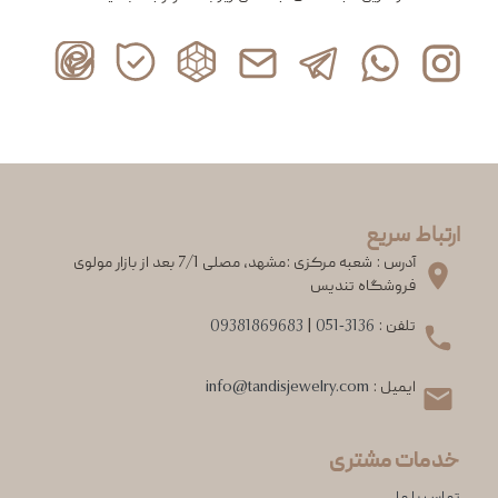
ارتباط سریع
آدرس : شعبه مرکزی :مشهد، مصلی 7/1 بعد از بازار مولوی
فروشگاه تندیس
تلفن :
051-3136
|
09381869683
ایمیل :
info@tandisjewelry.com
خدمات مشتری
تماس با ما