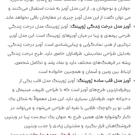
جوانان و نوجوانان و... از این مدل آویز به شدت استقبال می‌کنند و
می توان گفت از این مدل آویز چیزی در مغازه‌تان باقی نخواهد ماند.
آویز مدل درخت زندگی ژوپینگ:
آویز ژوپینگ مدل درخت زندگی
طرحی پرمعنی‌ و زیبا در میان آویزهای ژوپینگ است. این مدل آویز،
ترکیبی از هنر، نمادگرایی و زیبایی‌شناسی است. آویز درخت زندگی،
به‌دلیل طراحی نمادینش، طرفداران خاصی دارد. طرح درخت زندگی
ریشه در فرهنگ‌های مختلف دارد و نماد رشد و تکامل شخصی،
ارتباط بین زمین و آسمان و همچنین خانواده است.
آویز مدل قلب ساده ژوپینگ:
آویز ژوپینگ مدل قلب یکی از
پرطرفدارترین طرح‌های آویز است که با طراحی ظریف، مینیمال و
دخرتانه خود طرفداران بسیاری دارد. این مدل معمولاً به شکل یک
قلب تو پر کوچک طلایی یا نقره ای طراحی می‌شود و می‌تواند در
کنار گوشواره های همین طرح به عنوان یک نیم ست زیبا در ویترین
فروشگاهتان قرار بگیرد و مشتریان زیادی را جذب ویترین
فروشگاهتان کند. بنابراین برای
فروش عمده بدلیجات
مخصوصا