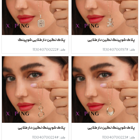
پلاک شوپینگ نگین دار طلایی
پلاک نگین دار طلایی شوپینگ
کد: #113040700197
کد: #113040700222
پلاک شوپینگ نگین دار طلایی
پلاک شوپینگ نگین دار طلایی
کد: #113040700223
کد: #113040700224