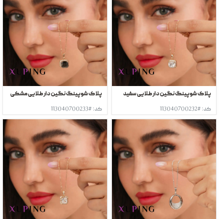
پلاک شوپینگ نگین دار طلایی سفید
پلاک شوپینگ نگین دار طلایی مشکی
کد: #113040700232
کد: #113040700233