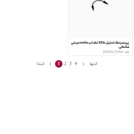
پیرسینگ استیل 304 تک لب smile میخی
مشکی
کد: #1190103395
انتها
4
3
2
1
ابتدا