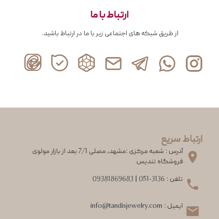
ارتباط با ما
از طریق شبکه های اجتماعی زیر با ما در ارتباط باشید.
ارتباط سریع
آدرس : شعبه مرکزی :مشهد، مصلی 7/1 بعد از بازار مولوی
فروشگاه تندیس
تلفن :
051-3136
|
09381869683
ایمیل :
info@tandisjewelry.com