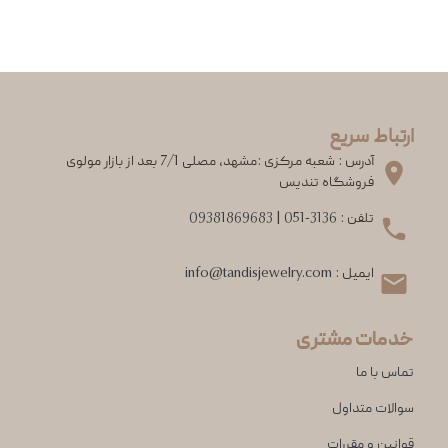
ارتباط سریع
آدرس : شعبه مرکزی :مشهد، مصلی 7/1 بعد از بازار مولوی
فروشگاه تندیس
تلفن :
051-3136
|
09381869683
ایمیل :
info@tandisjewelry.com
خدمات مشتری
تماس با ما
سوالات متداول
قوانین و مقررات