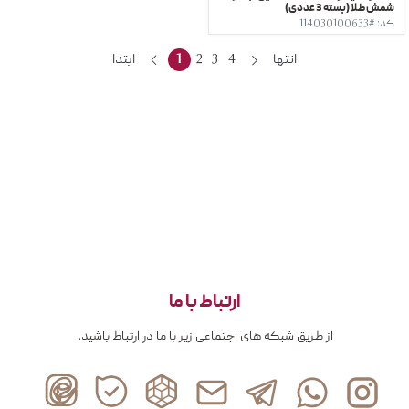
شمش طلا (بسته 3 عددی)
کد: #114030100633
انتها
4
3
2
1
ابتدا
ارتباط با ما
از طریق شبکه های اجتماعی زیر با ما در ارتباط باشید.