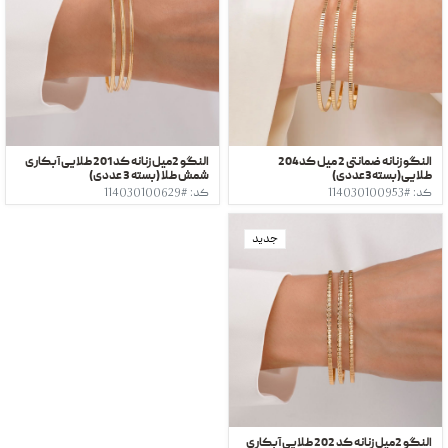
النگو زنانه ضمانتی 2 میل کد204
النگو 2میل زنانه کد 201 طلایی آبکاری
طلایی(بسته3عددی)
شمش طلا (بسته 3 عددی)
کد: #114030100953
کد: #114030100629
جدید
النگو 2میل زنانه کد 202 طلایی آبکاری