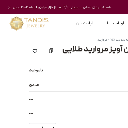
شعبه مرکزی :مشهد، مصلی 7/1 بعد از بازار مولوی فروشگاه تندیس
ارتباط با ما
اپلیکیشن
م ست برند YSX
مرواریدی
ناموجود
عددی
---
---