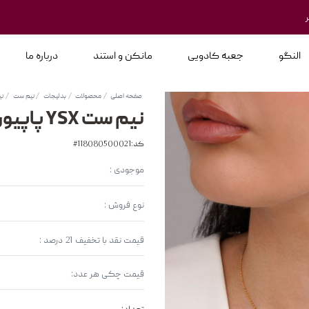
النگو
جعبه کادویی
مانکن و استند
درباره ما
صفحه اصلی
محصولات
بدلیجات
نیم ست
نی
نیم ست YSX پاپیون آویز مروارید طلایی
کد:118080500021#
موجودی :
نوع فروش :
قیمت نقد با تخفیف 21 درصد :
قیمت چکی هر عدد: