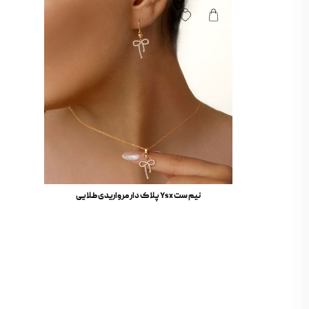
نیم ست Ysx پلاک دار مرواریدی طلایی