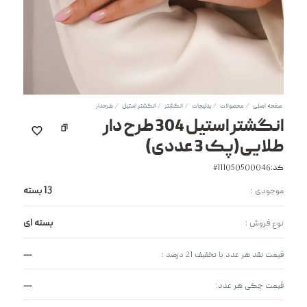
صفحه اصلی
محصولات
بدلیجات
انگشتر
انگشتر استیل
طرحدار
انگشتر استیل 304 طرح دار
طلایی(پک 3 عددی)
کد:111050500046#
13 بسته
موجودی :
بسته ای
نوع فروش :
---
قیمت نقد هر عدد با تخفیف 21 درصد :
---
قیمت چکی هر عدد: