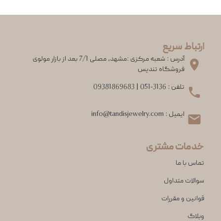
ارتباط سریع
آدرس : شعبه مرکزی :مشهد، مصلی 7/1 بعد از بازار مولوی
فروشگاه تندیس
تلفن :
051-3136
|
09381869683
ایمیل :
info@tandisjewelry.com
خدمات مشتری
تماس با ما
سوالات متداول
قوانین و مقررات
وبلاگ